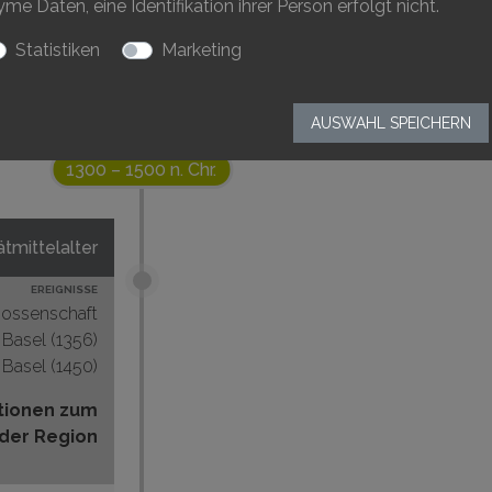
 Daten, eine Identifikation ihrer Person erfolgt nicht.
Statistiken
Marketing
AUSWAHL SPEICHERN
1300 – 1500 n. Chr.
tmittelalter
EREIGNISSE
nossenschaft
Basel (1356)
 Basel (1450)
tionen zum
 der Region