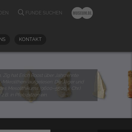
DEN
FUNDE SUCHEN
NS
KONTAKT
n, Zig hat Erich Roost über Jahrzehnte
 ‹Mikrolithen› aufgelesen. Die Jäger und
es Mesolithikums (9600–5500 v. Chr.)
 z.B. in Pfeilspitzen ein.