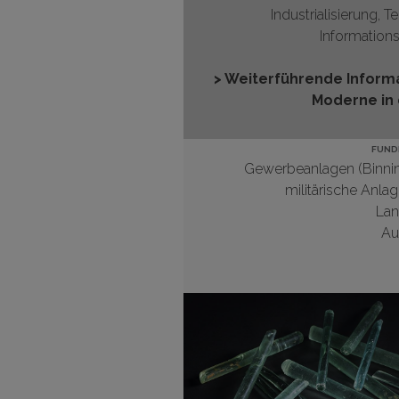
Industrialisierung, T
Informations
> Weiterführende Inform
Moderne in 
FUND
Gewerbeanlagen (Binni
militärische Anla
Lan
Au