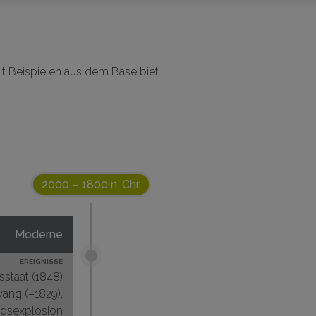
t Beispielen aus dem Baselbiet.
2000 – 1800 n. Chr.
Moderne
EREIGNISSE
staat (1848)
ang (–1829),
gsexplosion