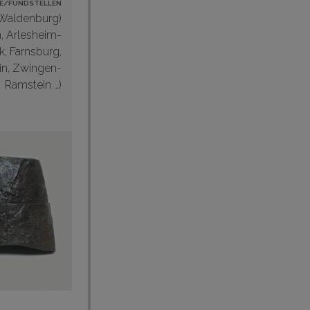
E/FUNDSTELLEN
 Waldenburg)
n
,
Arlesheim-
k
,
Farnsburg
,
in,
Zwingen-
Ramstein
…)