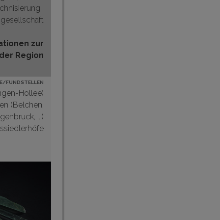
echnisierung,
gesellschaft
ationen zur
der Region
E/FUNDSTELLEN
ngen-Hollee)
gen (Belchen,
genbruck, ...)
ssiedlerhöfe