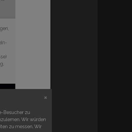
gen,
eln-
sse
)
g
,
×
te-Besucher zu
enzulernen. Wir würden
iten zu messen. Wir