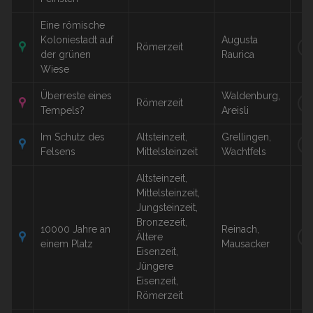
Eine römische
Koloniestadt auf
Augusta
Römerzeit
W
der grünen
Raurica
Wiese
Überreste eines
Waldenburg,
Römerzeit
W
Tempels?
Areisli
Im Schutz des
Altsteinzeit,
Grellingen,
W
Felsens
Mittelsteinzeit
Wachtfels
Altsteinzeit,
Mittelsteinzeit,
Jungsteinzeit,
Bronzezeit,
10000 Jahre an
Reinach,
Ältere
W
einem Platz
Mausacker
Eisenzeit,
Jüngere
Eisenzeit,
Römerzeit