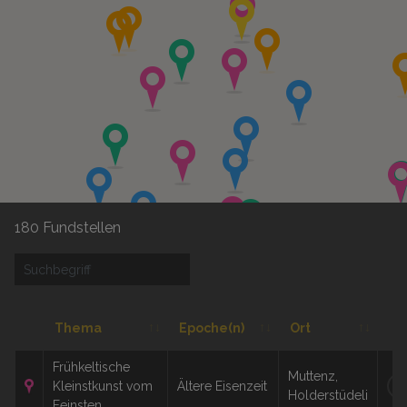
180 Fundstellen
Thema
Epoche(n)
Ort
Frühkeltische
Muttenz,
Kleinstkunst vom
Ältere Eisenzeit
W
Holderstüdeli
Feinsten