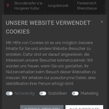
Stossdämpfer à la
Frenkendorf,
Jungsteinzeit
W
Horgener Kultur
Rheinstrasse
Muttenz,
×
Conginna
Ältere Eisenzeit
W
UNSERE WEBSITE VERWENDET
Margelacker
COOKIES
Hochmittelalter,
Eine der grössten
Spätmittelalter,
Pfeffingen,
Burgruinen der
W
Neuzeit,
Burg
Mit Hilfe von Cookies ist es uns möglich, bessere
Nordwestschweiz
Moderne
Inhalte für Sie und andere Website-Besucher zu
erstellen. Dafür sind wir darauf angewiesen, die
Big Data aus der
Reinach-
Römerzeit
W
Interessen unserer Besucher kennenzulernen. Wir
Welt der Toten
Mausacker
würden uns freuen, wenn Sie uns gestatten, Ihr
Jüngere
Nutzerverhalten beim Besuch dieser Webseiten zu
Füllinsdorf,
Der Büechlihau
Eisenzeit,
W
messen. Wir erheben nur pseudonyme Daten, eine
Büechlihau
Römerzeit
Identifikation ihrer Person erfolgt nicht.
Notwendig
Statistiken
Marketing
‹‹
‹
1
2
3
4
5
...
17
18
›
››