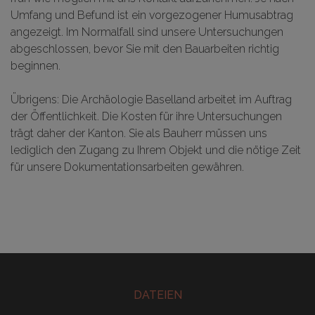
Umfang und Befund ist ein vorgezogener Humusabtrag
angezeigt. Im Normalfall sind unsere Untersuchungen
abgeschlossen, bevor Sie mit den Bauarbeiten richtig
beginnen.
Übrigens: Die Archäologie Baselland arbeitet im Auftrag
der Öffentlichkeit. Die Kosten für ihre Untersuchungen
trägt daher der Kanton. Sie als Bauherr müssen uns
lediglich den Zugang zu Ihrem Objekt und die nötige Zeit
für unsere Dokumentationsarbeiten gewähren.
DATEIEN