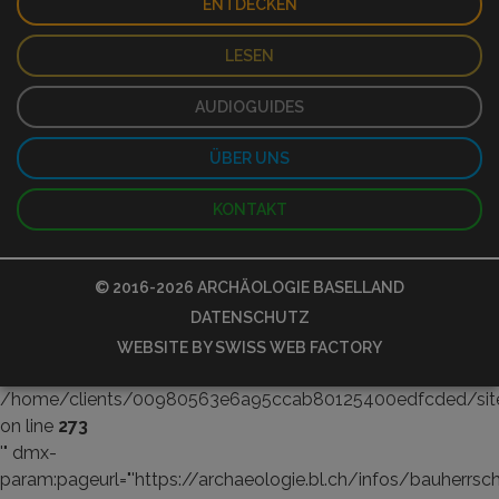
ENTDECKEN
LESEN
AUDIOGUIDES
ÜBER UNS
KONTAKT
© 2016-2026
ARCHÄOLOGIE BASELLAND
DATENSCHUTZ
WEBSITE BY
SWISS WEB FACTORY
/home/clients/00980563e6a95ccab80125400edfcded/sites/
on line
273
'" dmx-
param:pageurl="'https://archaeologie.bl.ch/infos/bauherrsch