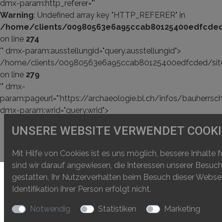
dmx-param:http_referer="'
Warning
: Undefined array key "HTTP_REFERER" in
/home/clients/00980563e6a95ccab80125400edfcded/
on line
274
'" dmx-param:ausstellungid="query.ausstellungid">
/home/clients/00980563e6a95ccab80125400edfcded/sites/
on line
279
'" dmx-
param:pageurl="'https://archaeologie.bl.ch/infos/bauherrsch
dmx-param:wrid="query.wrid">
UNSERE WEBSITE VERWENDET COOKI
Mit Hilfe von Cookies ist es uns möglich, bessere Inhalte 
sind wir darauf angewiesen, die Interessen unserer Besuc
gestatten, Ihr Nutzerverhalten beim Besuch dieser Webs
Identifikation ihrer Person erfolgt nicht.
Notwendig
Statistiken
Marketing