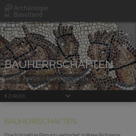
BAUHERRSCHAFTEN
HOME
INFOS
BAUHERRSCHAFTEN
ZURÜCK
BAUHERRSCHAFTEN
Eine frühzeitige Planung verhindert spätere Probleme.